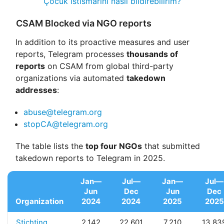
Çocuk istismarını nasıl bildirebilirim?
CSAM Blocked via NGO reports
In addition to its proactive measures and user
reports, Telegram processes
thousands of
reports
on CSAM from global third-party
organizations via automated
takedown
addresses
:
abuse@telegram.org
stopCA@telegram.org
The table lists the
top four NGOs
that submitted
takedown reports to Telegram in 2025.
Jan—
Jul—
Jan—
Jul—
Jun
Dec
Jun
Dec
Organization
2024
2024
2025
2025
Stichting
2,142
22,601
7,210
13,83