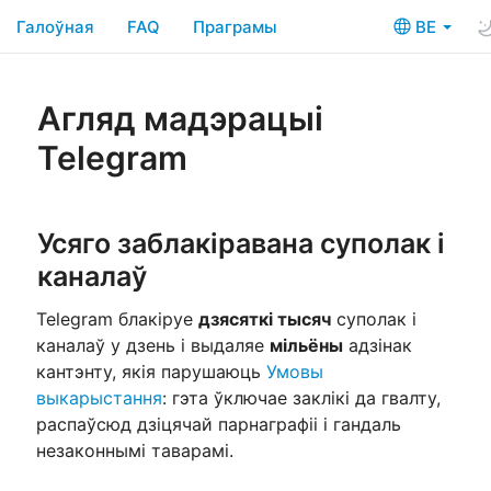
Галоўная
FAQ
Праграмы
BE
Агляд мадэрацыі
Telegram
Усяго заблакіравана суполак і
каналаў
Telegram блакіруе
дзясяткі тысяч
суполак і
каналаў у дзень і выдаляе
мільёны
адзінак
кантэнту, якія парушаюць
Умовы
выкарыстання
: гэта ўключае заклікі да гвалту,
распаўсюд дзіцячай парнаграфіі і гандаль
незаконнымі таварамі.