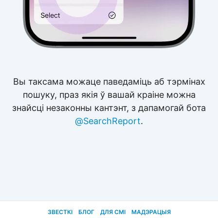
Вы таксама можаце паведаміць аб тэрмінах
пошуку, праз якія ў вашай краіне можна
знайсці незаконны кантэнт, з дапамогай бота
@SearchReport
.
ЗВЕСТКІ
БЛОГ
ДЛЯ СМІ
МАДЭРАЦЫЯ