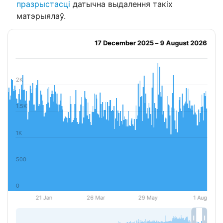
празрыстасці
датычна выдалення такіх
матэрыялаў.