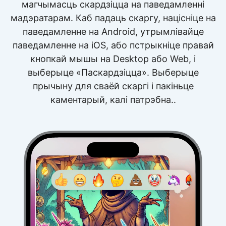
магчымасць скардзіцца на паведамленні
мадэратарам. Каб падаць скаргу, націсніце на
паведамленне на Android, утрымлівайце
паведамленне на iOS, або пстрыкніце правай
кнопкай мышы на Desktop або Web, і
выберыце «Паскардзіцца». Выберыце
прычыну для сваёй скаргі і пакіньце
каментарый, калі патрэбна..