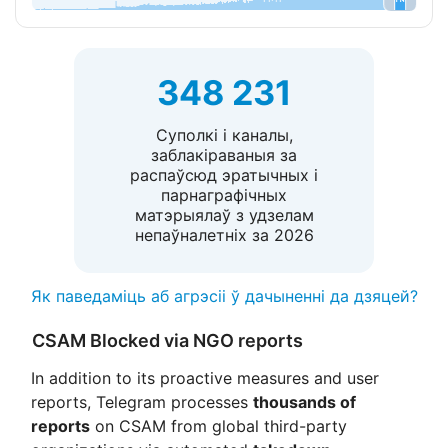
348 231
Суполкі і каналы,
заблакіраваныя за
распаўсюд эратычных і
парнаграфічных
матэрыялаў з удзелам
непаўналетніх за 2026
Як паведаміць аб агрэсіі ў дачыненні да дзяцей?
CSAM Blocked via NGO reports
In addition to its proactive measures and user
reports, Telegram processes
thousands of
reports
on CSAM from global third-party