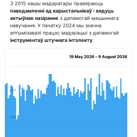
З 2015 нашы мадэратары правяраюць
паведамленні ад карыстальнікаў
і
вядуць
актыўнае назіранне
з дапамогай машыннага
навучання. У пачатку 2024 мы значна
аптымізавалі працэс мадэрацыі з дапамогай
інструментаў штучнага інтэлекту
.