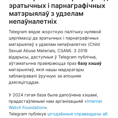
эратычных і парнаграфічных
матэрыялаў з удзелам
непаўналетніх
Telegram вядзе жорсткую палітыку нулявой
цярпімасці да эратычных і парнаграфічных
матэрыялаў з удзелам непаўналетніх (Child
Sexual Abuse Materials, CSAM). З 2018
відарысы, даступныя ў Telegram публічна,
аўтаматычна правяраюцца праз
базу хэшаў
матэрыялаў, якія нашы мадэратары
заблакіравалі ўручную за апошняе
дзясяцігоддзе.
У 2024 гэтая база была дапоўнена хэшамі,
прадастаўленымі нам арганізацыяй «
Internet
Watch Foundation
».
Telegram публікуе
штодзённыя справаздачы аб