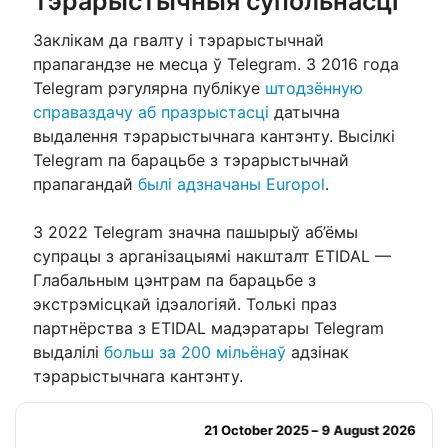
тэрарыстычныя супольнасці
Заклікам да гвалту і тэрарыстычнай
прапагандзе не месца ў Telegram. З 2016 года
Telegram рэгулярна публікуе
штодзённую
справаздачу аб празрыстасці
датычна
выдалення тэрарыстычнага кантэнту. Высілкі
Telegram па барацьбе з тэрарыстычнай
прапагандай
былі адзначаны Europol
.
З 2022 Telegram значна пашырыў аб’ёмы
супрацы з арганізацыямі накшталт ETIDAL —
Глабальным цэнтрам па барацьбе з
экстрэмісцкай ідэалогіяй. Толькі праз
партнёрства з ETIDAL мадэратары Telegram
выдалілі
больш за 200 мільёнаў
адзінак
тэрарыстычнага кантэнту.