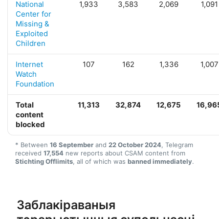
National
1,933
3,583
2,069
1,091
Center for
Missing &
Exploited
Children
Internet
107
162
1,336
1,007
Watch
Foundation
Total
11,313
32,874
12,675
16,96
content
blocked
* Between
16 September
and
22 October 2024
, Telegram
received
17,554
new reports about CSAM content from
Stichting Offlimits
, all of which was
banned immediately
.
Заблакіраваныя