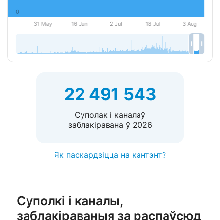
22 491 543
Суполак і каналаў
заблакіравана ў 2026
Як паскардзіцца на кантэнт?
Суполкі і каналы,
заблакіраваныя за распаўсюд