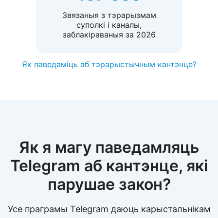
Звязаныя з тэрарызмам
суполкі і каналы,
заблакіраваныя за 2026
Як паведаміць аб тэрарыстычным кантэнце?
Як я магу паведамляць
Telegram аб кантэнце, які
парушае закон?
Усе праграмы Telegram даюць карыстальнікам