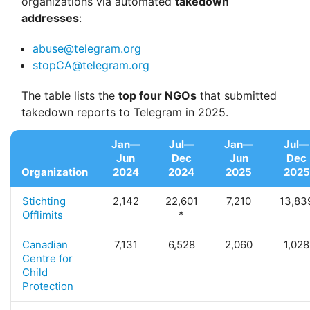
organizations via automated
takedown
addresses
:
abuse@telegram.org
stopCA@telegram.org
The table lists the
top four NGOs
that submitted
takedown reports to Telegram in 2025.
Jan—
Jul—
Jan—
Jul—
Jun
Dec
Jun
Dec
Organization
2024
2024
2025
2025
Stichting
2,142
22,601
7,210
13,83
Offlimits
*
Canadian
7,131
6,528
2,060
1,028
Centre for
Child
Protection