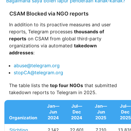
Bagaimana saya boleh lapur penderaan kanak-kanak?
CSAM Blocked via NGO reports
In addition to its proactive measures and user
reports, Telegram processes
thousands of
reports
on CSAM from global third-party
organizations via automated
takedown
addresses
:
abuse@telegram.org
stopCA@telegram.org
The table lists the
top four NGOs
that submitted
takedown reports to Telegram in 2025.
Jan—
Jul—
Jan—
Jul—
Jun
Dec
Jun
Dec
Organization
2024
2024
2025
2025
Stichting
2,142
22,601
7,210
13,83