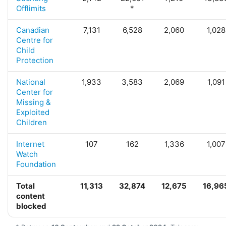
Offlimits
*
Canadian
7,131
6,528
2,060
1,028
Centre for
Child
Protection
National
1,933
3,583
2,069
1,091
Center for
Missing &
Exploited
Children
Internet
107
162
1,336
1,007
Watch
Foundation
Total
11,313
32,874
12,675
16,96
content
blocked