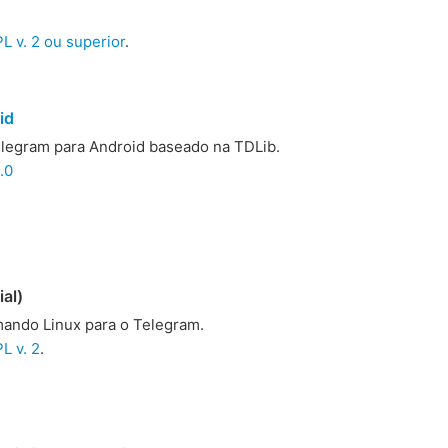
 v. 2 ou superior
.
id
Telegram para Android baseado na TDLib.
.0
ial)
mando Linux para o Telegram.
L v. 2
.