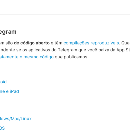
legram
ram são
de código aberto
e têm
compilações reproduzíveis
. Qu
endente se os aplicativos do Telegram que você baixa da App S
atamente o mesmo código
que publicamos.
oid
ne e iPad
dows/Mac/Linux
cOS