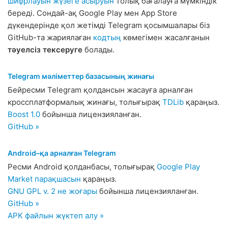
шифрлауын жүзеге асыруын
толық бағалауға мүмкіндік
береді. Сондай-ақ Google Play мен App Store
дүкендерінде қол жетімді Telegram қосымшалары біз
GitHub-та жариялаған
кодтың
көмегімен жасалғанын
тәуелсіз тексеруге
болады.
Telegram мәліметтер базасының жинағы
Бейресми Telegram қолдансын жасауға арналған
кроссплатформалық жинағы, толығырақ
TDLib
қараңыз.
Boost 1.0
бойынша лицензияланған.
GitHub »
Android–қа арналған Telegram
Ресми Android қолданбасы, толығырақ
Google Play
Market парақшасын
қараңыз.
GNU GPL v. 2 не жоғары
бойынша лицензияланған.
GitHub »
APK файлын жүктеп алу »