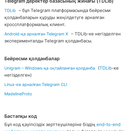
Telegram деректер базасының жинағы (TDLib)
– бұл Telegram платформасында бейресми
TDLib
қолданбаларын құруды жеңілдетуге арналған
кроссплатформалық клиент.
– TDLib-ке негізделген
Android-қа арналған Telegram X
эксперименталды Telegram қолданбасы.
Бейресми қолданбалар
(
TDLib
-ке
Unigram – Windows-қа оңтайланған қолданба
негізделген)
Linux-ке арналған Telegram CLI
MadelineProto
Бастапқы код
Бұл код қауіпсіздік зерттеушілеріне біздің
end-to-end