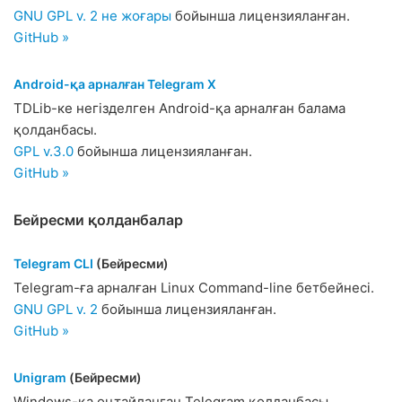
GNU GPL v. 2 не жоғары
бойынша лицензияланған.
GitHub »
Android-қа арналған Telegram X
TDLib-ке негізделген Android-қа арналған балама
қолданбасы.
GPL v.3.0
бойынша лицензияланған.
GitHub »
Бейресми қолданбалар
Telegram CLI
(Бейресми)
Telegram-ға арналған Linux Command-line бетбейнесі.
GNU GPL v. 2
бойынша лицензияланған.
GitHub »
Unigram
(Бейресми)
Windows-қа оңтайланған Telegram қолданбасы