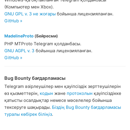
(Компьютер мен Xbox).
GNU GPL v. 3 не жоғары
бойынша лицензияланған.
GitHub »
MadelineProto
(Бейресми)
PHP MTProto Telegram қолданбасы.
GNU AGPL v. 3
бойынша лицензияланған.
GitHub »
Bug Bounty бағдарламасы
Telegram әзірлеушілер мен қауіпсіздік зерттеушілерін
өз қызметтерін,
кодын
және
протоколын
қауіпсіздікке
қатысты осалдықтар немесе мәселелер бойынша
тексеруге шақырады.
Біздің Bug Bounty бағдарламасы
туралы көбірек біліңіз
.