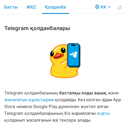
Басты
ЖҚС
Қолданба
KK
Telegram қолданбалары
Telegram қолданбаcының
бастапқы коды ашық
және
жиналатын құрастырма
қолдайды. Кез келген адам App
Store немесе Google Play дүкенінен жүктеп алған
Telegram қолданбаларының біз жариялаған
кодты
қолданып жасалғанын өзі тексере алады.