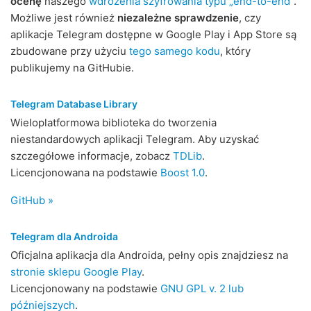
ocenę
naszego
wdrożenia szyfrowania typu „end-to-end”
.
Możliwe jest również
niezależne sprawdzenie
, czy
aplikacje Telegram dostępne w Google Play i App Store są
zbudowane przy użyciu
tego samego kodu
, który
publikujemy na GitHubie.
Telegram Database Library
Wieloplatformowa biblioteka do tworzenia
niestandardowych aplikacji Telegram. Aby uzyskać
szczegółowe informacje, zobacz
TDLib
.
Licencjonowana na podstawie
Boost 1.0
.
GitHub »
Telegram dla Androida
Oficjalna aplikacja dla Androida, pełny opis znajdziesz na
stronie sklepu Google Play
.
Licencjonowany na podstawie
GNU GPL v. 2 lub
późniejszych
.