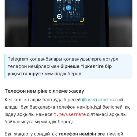
Telegram қолданбалары қолданушыларға әртүрлі
телефон нөмірлерімен
бірнеше тіркелгіге бір
уақытта кіруге
мүмкіндік береді.
Телефон нөміріне сілтеме жасау
Кез келген адам баптауда бірегей
@username
жасай
алады, бұл басқаларға телефон нөміріңізді бөліспей-ақ
іздеу арқылы немесе
сілтемесі арқылы
t.me/username
байланысуға мүмкіндік береді.
Бұл жаңарту сондай-ақ
телефон нөміріңізге
тікелей