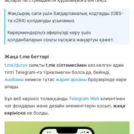
ақпаратты стримдейтін құралыңызға енгізіңіз.
Жақсырақ сапа үшін бағдарламалық кодтауды (OBS-
та x264) қолдануды ұсынамыз.
Көрермендеріңіз эфиріңізді көру үшін
қолданбаларын соңғы нұсқаға жаңартуы қажет.
Жаңа t.me беттері
t.me/durov
сияқты
t.me сілтемесімен
кез келген адам
тіпті Telegram-ға тіркелмеген болса да, бейінді,
жазбаны
немесе тұтас
жария арнаны
браузерінде көре
алады.
Бұл веб көрінісі толыққанды
Telegram Web
клиентінен
чат фондарын және дизайн элементтерін қосып,
жаңа
көрініске
ие болды.