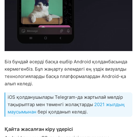
Біз бұндай әсерді басқа ешбір Android қолданбасында
көрмегенбіз. Бұл жаңарту әлемдегі ең үздік визуалды
технологияларды басқа платформалардан Android-қа
алып келеді.
iOS қолданушылары Telegram-да жартылай мөлдір
тақырыптар мен төменгі жолақтарды
2021 жылдың
маусымынан
бері қолданып келеді.
Қайта жасалған кіру үдерісі