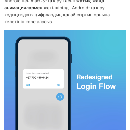
Android пен macOS-та кіру тәсілі
жатық жаңа
анимациялармен
жетілдірілді. Android-та кіру
кодыңыздағы цифрлардың қалай сырғып орнына
келетінін көре аласыз.