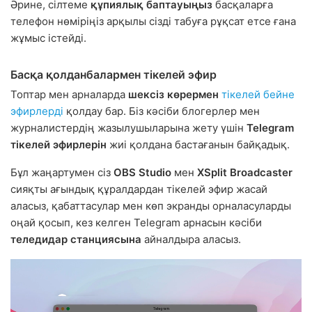
Әрине, сілтеме
құпиялық баптауыңыз
басқаларға
телефон нөміріңіз арқылы сізді табуға рұқсат етсе ғана
жұмыс істейді.
Басқа қолданбалармен тікелей эфир
Топтар мен арналарда
шексіз көрермен
тікелей бейне
эфирлерді
қолдау бар. Біз кәсіби блогерлер мен
журналистердің жазылушыларына жету үшін
Telegram
тікелей эфирлерін
жиі қолдана бастағанын байқадық.
Бұл жаңартумен сіз
OBS Studio
мен
XSplit Broadcaster
сияқты ағындық құралдардан тікелей эфир жасай
аласыз, қабаттасулар мен көп экранды орналасуларды
оңай қосып, кез келген Telegram арнасын кәсіби
теледидар станциясына
айналдыра аласыз.