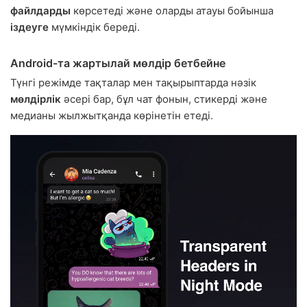
файлдарды
көрсетеді және оларды атауы бойынша
іздеуге
мүмкіндік береді.
Android-та жартылай мөлдір бетбейне
Түнгі режімде тақталар мен тақырыптарда нәзік
мөлдірлік
әсері бар, бұл чат фонын, стикерді және
медианы жылжытқанда көрінетін етеді.