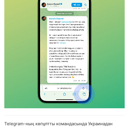
Telegram-ның көпұлтты командасында Украинадан