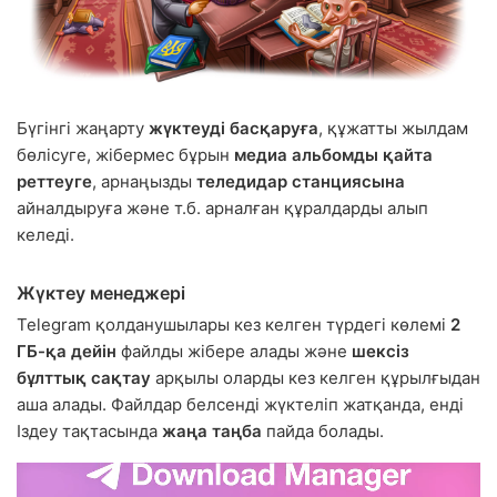
Бүгінгі жаңарту
жүктеуді басқаруға
, құжатты жылдам
бөлісуге, жібермес бұрын
медиа альбомды қайта
реттеуге
, арнаңызды
теледидар станциясына
айналдыруға және т.б. арналған құралдарды алып
келеді.
Жүктеу менеджері
Telegram қолданушылары кез келген түрдегі көлемі
2
ГБ-қа дейін
файлды жібере алады және
шексіз
бұлттық сақтау
арқылы оларды кез келген құрылғыдан
аша алады. Файлдар белсенді жүктеліп жатқанда, енді
Іздеу тақтасында
жаңа таңба
пайда болады.