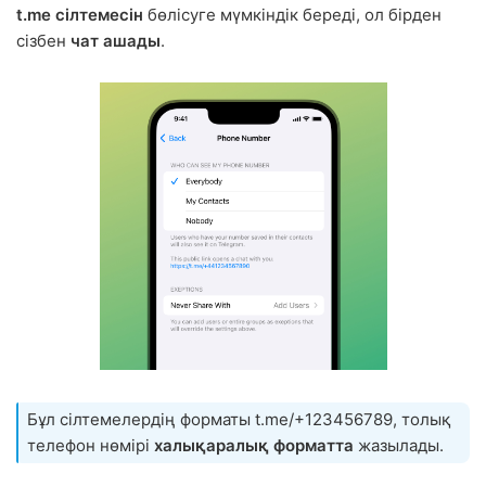
t.me сілтемесін
бөлісуге мүмкіндік береді, ол бірден
сізбен
чат ашады
.
Бұл сілтемелердің форматы t.me/+123456789, толық
телефон нөмірі
халықаралық форматта
жазылады.