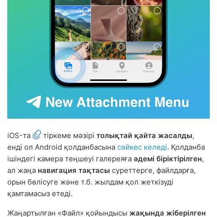
iOS-та
тіркеме мәзірі
толықтай қайта жасалды
,
енді ол Android қолданбасына
сәйкес келеді
. Қолданба
ішіндегі камера теңшеуі галереяға
әдемі біріктірілген
,
ал жаңа
навигация тақтасы
суреттерге, файлдарға,
орын бөлісуге және т.б. жылдам қол жеткізуді
қамтамасыз етеді.
Жаңартылған «Файл» қойындысы
жақында жіберілген