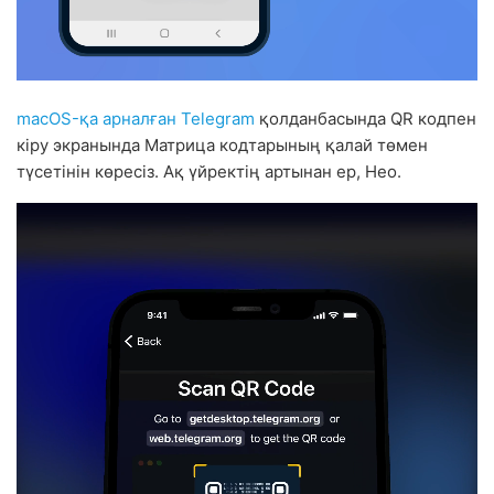
macOS-қа арналған Telegram
қолданбасында QR кодпен
кіру экранында Матрица кодтарының қалай төмен
түсетінін көресіз. Ақ үйректің артынан ер, Нео.