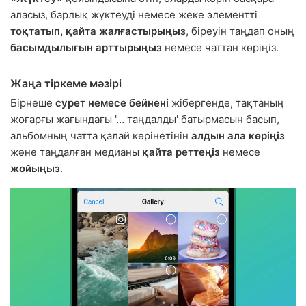
аласыз, барлық жүктеуді немесе жеке элементті
тоқтатып, қайта жалғастырыңыз
, біреуін таңдап оның
басымдылығын арттырыңыз
немесе чаттан көріңіз.
Жаңа тіркеме мәзірі
Бірнеше
сурет немесе бейнені
жібергенде, тақтаның
жоғарғы жағындағы '… таңдалды' батырмасын басып,
альбомның чатта қалай көрінетінін
алдын ала көріңіз
және таңдалған медианы
қайта реттеңіз
немесе
жойыңыз
.