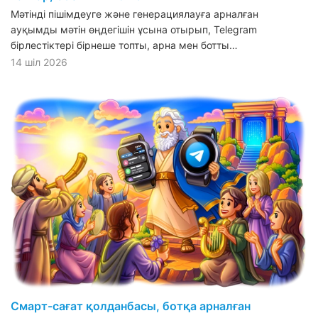
Мәтінді пішімдеуге және генерациялауға арналған
ауқымды мәтін өңдегішін ұсына отырып, Telegram
бірлестіктері бірнеше топты, арна мен ботты…
14 шіл 2026
Смарт-сағат қолданбасы, ботқа арналған