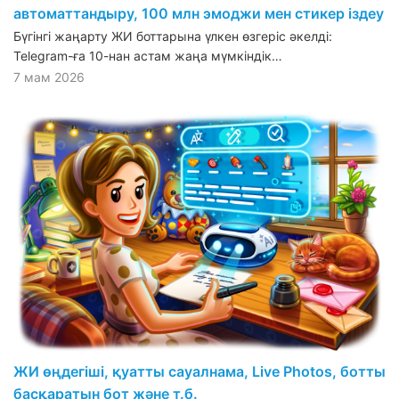
автоматтандыру, 100 млн эмоджи мен стикер іздеу
Бүгінгі жаңарту ЖИ боттарына үлкен өзгеріс әкелді:
Telegram-ға 10-нан астам жаңа мүмкіндік…
7 мам 2026
ЖИ өңдегіші, қуатты сауалнама, Live Photos, ботты
басқаратын бот және т.б.