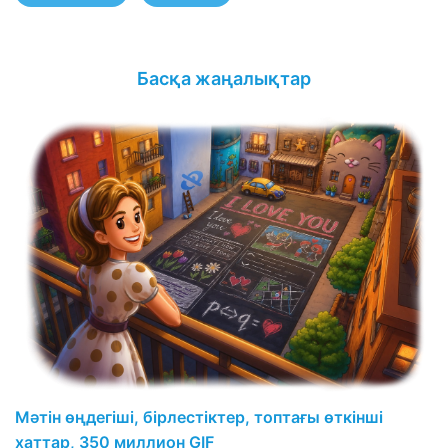
Басқа жаңалықтар
Мәтін өңдегіші, бірлестіктер, топтағы өткінші
хаттар, 350 миллион GIF