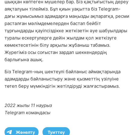
шыққан көптеген мүшелер бар. Біз қақтығыстың дереу
аяқталуын тілейміз. Бұл қиын уақытта біз Telegram-
дағы жұмысымыз адамдарға маңызды ақпаратқа, ресми
расталған мәлімдемелерден бастап бейбіт
тұрғындарды қауіпсіздікке жеткізетін әуе шабуылдары
туралы ескертулерге дейін жылдам қол жеткізуге
көмектесетінін білу арқылы жұбаныш табамыз.
Жүрегіміз осы соғыстан зардап шеккендердің
барлығына ашық.
Біз Telegram-ның шектеулі байланыс аймақтарында
адамдарды байланыстыру және қызметтің үзілуіне
төтеп беру мүмкіндігін жетілдіруді жалғастырамыз.
2022 жылы 11 наурыз
Telegram командасы
Жөнелту
Туиттеу