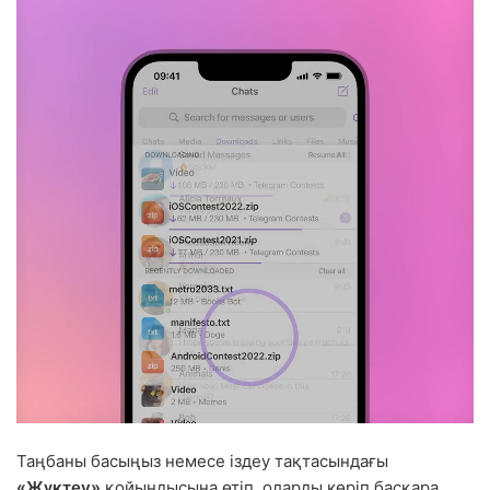
Таңбаны басыңыз немесе іздеу тақтасындағы
«Жүктеу»
қойындысына өтіп, оларды көріп басқара