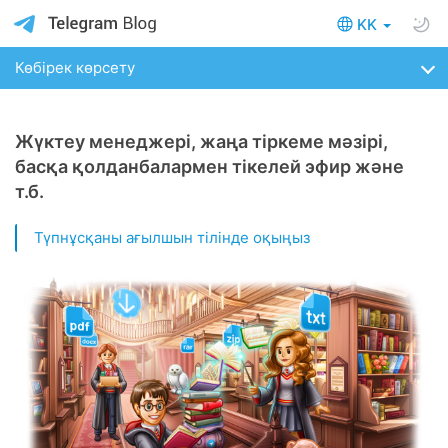
KK
Көбірек көрсету
Жүктеу менеджері, жаңа тіркеме мәзірі,
басқа қолданбалармен тікелей эфир және
т.б.
Түпнұсқаны ағылшын тілінде оқыңыз