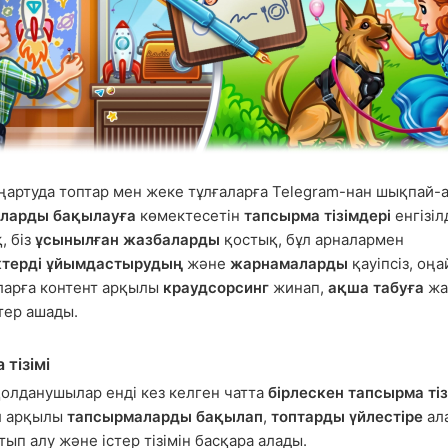
аңартуда топтар мен жеке тұлғаларға Telegram-нан шықпай-
ларды бақылауға
көмектесетін
тапсырма тізімдері
енгізілд
, біз
ұсынылған жазбаларды
қостық, бұл арналармен
іктерді ұйымдастырудың
және
жарнамаларды
қауіпсіз, оңай
ларға контент арқылы
краудсорсинг
жинап,
ақша табуға
жа
тер ашады.
тізімі
олданушылар енді кез келген чатта
бірлескен тапсырма тіз
л арқылы
тапсырмаларды бақылап
,
топтарды үйлестіре
ал
тып алу және істер тізімін басқара алады.