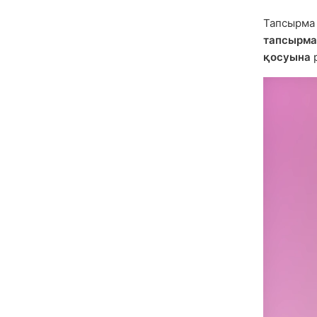
Тапсырма 
тапсырма
қосуына
р