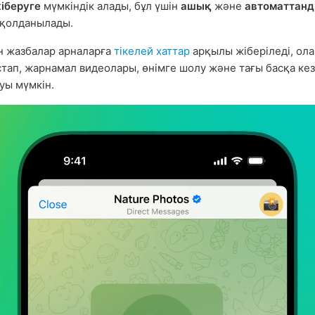
іберуге
мүмкіндік алады, бұл үшін
ашық
және
автоматтан
қолданылады.
н жазбалар арналарға
тікелей хаттар
арқылы жіберіледі, ола
стап, жарнамал видеолары, өнімге шолу және тағы басқа кез
уы мүмкін.