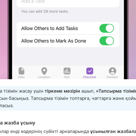
 тізімін жасау үшін
тіркеме мәзірін
ашып,
«Тапсырма тізімі
ын басыңыз. Тапсырма тізімін топтарға, чаттарға және қой
ласыз.
а жазба ұсыну
ар енді өздерінің сүйікті арналарында
ұсынылған жазбал