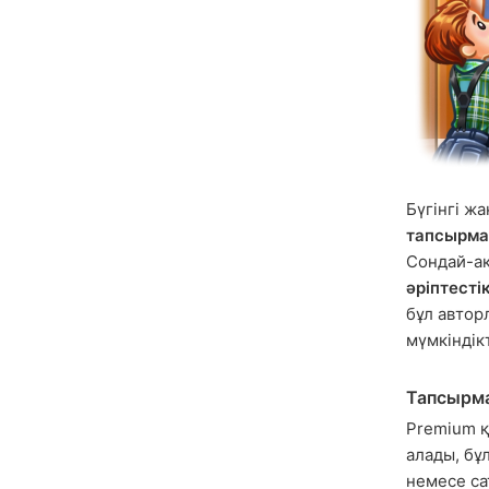
Бүгінгі ж
тапсырма
Сондай-ақ
әріптест
бұл автор
мүмкіндік
Тапсырма 
Premium қ
алады, бұ
немесе са