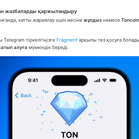
ан жазбаларды қаржыландыру
нғанда, хатты жариялау үшін иесіне
жұлдыз
немесе
Toncoi
ы Telegram тіркелгіңізге
Fragment
арқылы тез қосуға болады
сатып алуға
мүмкіндік береді.