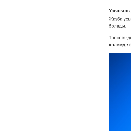
Ұсынылғ
Жазба ұсы
болады.
Toncoin-д
көлемде 