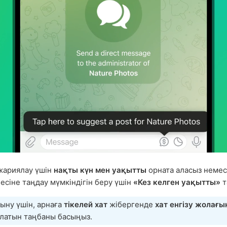
жариялау үшін
нақты күн мен уақытты
орната аласыз неме
есіне таңдау мүмкіндігін беру үшін
«Кез келген уақытты»
т
ыну үшін, арнаға
тікелей хат
жібергенде
хат енгізу жолағы
олатын таңбаны басыңыз.