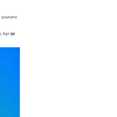
n
ұсынуға
, бұл
ірі