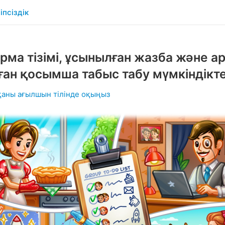
іпсіздік
рма тізімі, ұсынылған жазба және а
ған қосымша табыс табу мүмкіндікте
қаны ағылшын тілінде оқыңыз