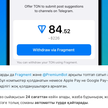
арды да
Fragment
және
@PremiumBot
арқылы топтап сатып 
бұл компьютер қолданатын немесе Apple Pay не Google Pay-
ділігі жоқ қолданушыларға арналған.
 өз сыйақысын
24 сағаттан
кейін алады, жазба бұрынырақ ж
сізге толық соманы
автоматты түрде қайтарады
.