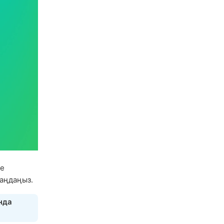
се
аңдаңыз.
нда