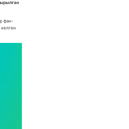
дырылған
р фан-
 келген