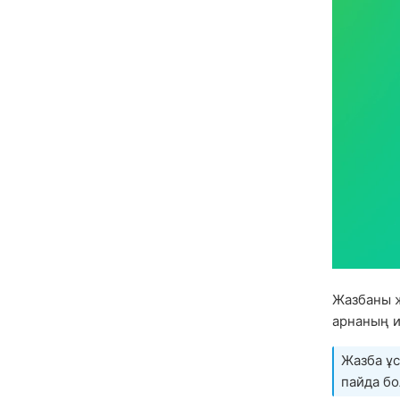
Жазбаны 
арнаның и
Жазба ұс
пайда б