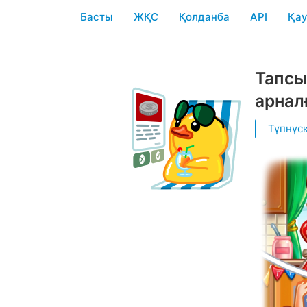
Басты
ЖҚС
Қолданба
API
Қау
Тапсы
арнал
Түпнұс