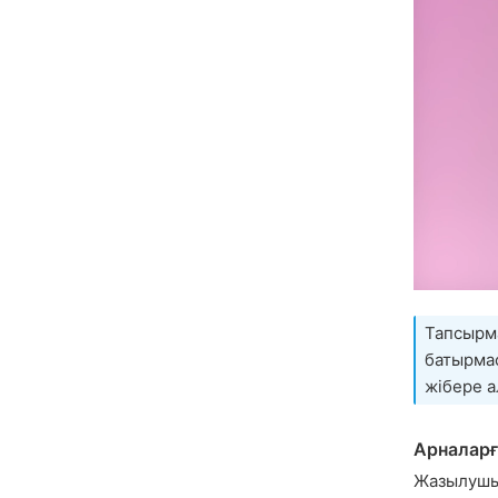
Тапсырма
батырмас
жібере а
Арналарғ
Жазылушыл