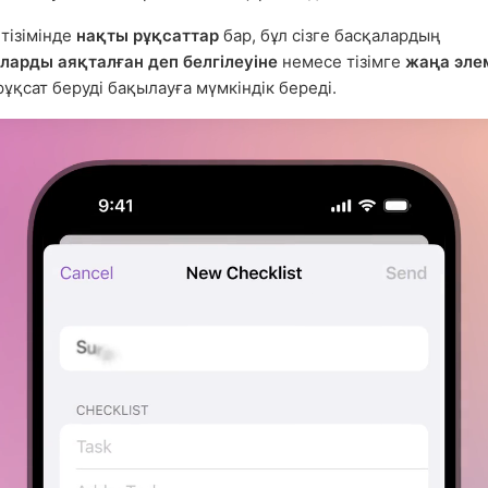
тізімінде
нақты рұқсаттар
бар, бұл сізге басқалардың
ларды аяқталған деп белгілеуіне
немесе тізімге
жаңа эле
ұқсат беруді бақылауға мүмкіндік береді.