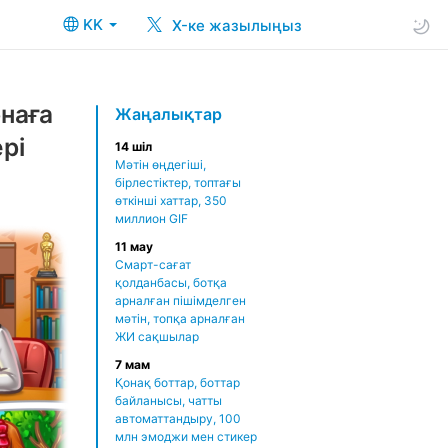
KK
X-ке жазылыңыз
рнаға
Жаңалықтар
рі
14 шіл
Мәтін өңдегіші,
бірлестіктер, топтағы
өткінші хаттар, 350
миллион GIF
11 мау
Смарт-сағат
қолданбасы, ботқа
арналған пішімделген
мәтін, топқа арналған
ЖИ сақшылар
7 мам
Қонақ боттар, боттар
байланысы, чатты
автоматтандыру, 100
млн эмоджи мен стикер