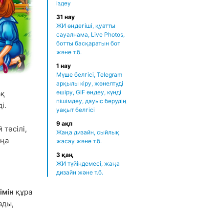
іздеу
31 нау
ЖИ өңдегіші, қуатты
сауалнама, Live Photos,
ботты басқаратын бот
және т.б.
1 нау
Мүше белгісі, Telegram
арқылы кіру, жөнелтуді
өшіру, GIF өңдеу, күнді
ақ
пішімдеу, дауыс берудің
і.
уақыт белгісі
9 ақп
 тәсілі,
Жаңа дизайн, сыйлық
ңа
жасау және т.б.
3 қаң
ЖИ түйіндемесі, жаңа
дизайн және т.б.
імін
құра
ады,