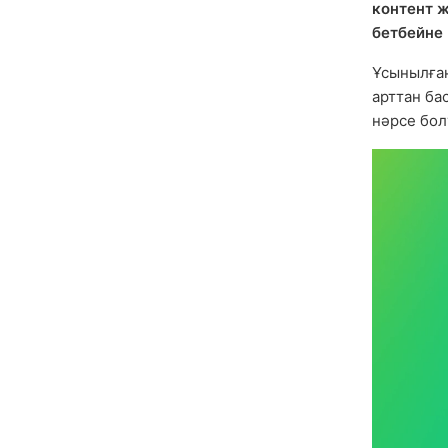
контент ж
бетбейне
Ұсынылға
арттан ба
нәрсе бол