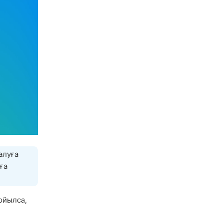
алуға
ға
ойылса,