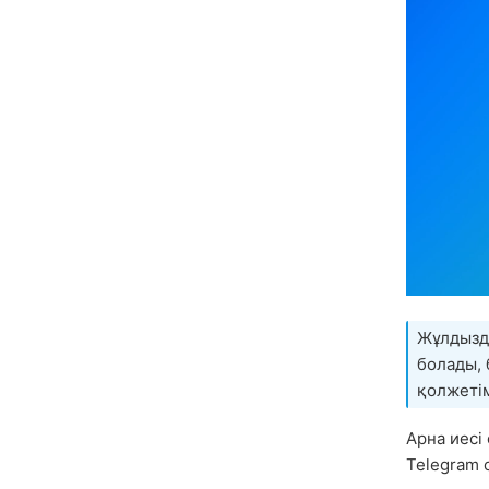
Жұлдызд
болады, 
қолжетім
Арна иесі
Telegram 