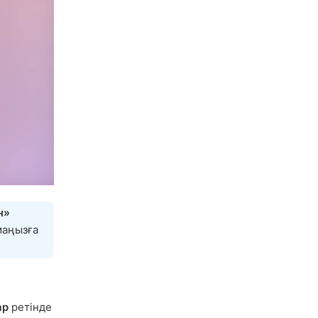
н»
маңызға
ар
ретінде