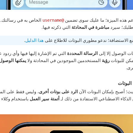
عم هذه الميزة؛ ما عليك سوى تضمين
الخاص به في رسالتك. 
@username
 طلبك؛ سيرد
مباشرة في المحادثة
التي ذكرته فيها.
ع الاستضافة؛ ندعو مطوري البوتات للاطلاع على
هذا الدليل
.
تات الوصول إلا إلى
الرسالة المحددة
التي تم الإشارة إليها فيها وأي ردود 
يمكن للبوتات
رؤية
المستخدمين الموجودين في المحادثة ولا
يمكنها الوصول
رى.
البوتات
يث؛ أصبح بإمكان البوتات الآن
الرد على بوتات أخرى
، وليس فقط على الم
لذكاء الاصطناعي الاستفادة من ذلك لـ
أتمتة سير العمل
باستخدام وكلاء