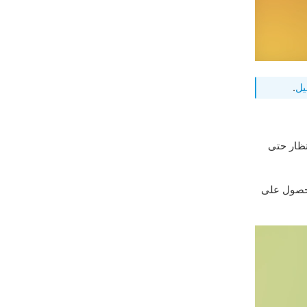
يل
.
نتظار حتى
حصول على