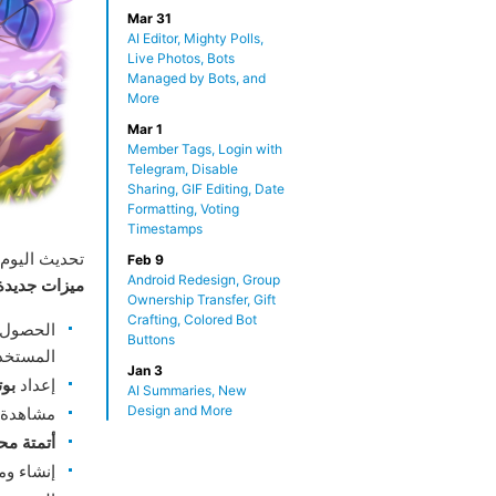
Mar 31
AI Editor, Mighty Polls,
Live Photos, Bots
Managed by Bots, and
More
Mar 1
Member Tags, Login with
Telegram, Disable
Sharing, GIF Editing, Date
Formatting, Voting
Timestamps
تحديث اليوم 
Feb 9
Android Redesign, Group
ميزات جديدة
Ownership Transfer, Gift
Crafting, Colored Bot
الحصول 
Buttons
المستخدم ا
Jan 3
إعداد
بو
AI Summaries, New
Design and More
مشاهدة 
أتمتة مح
إنشاء و