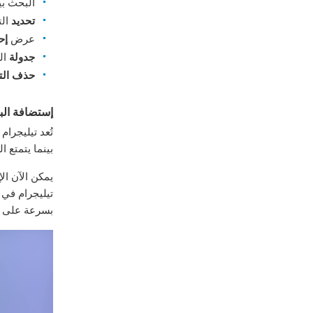
البحث بي
تحديد
الت
عرض
إح
جدولة
ال
حذف الت
إستضافة الب
تُعد تيليجرام
بينما يتمتع
يمكن الآن ال
تيليجرام في
بسرعة على ال