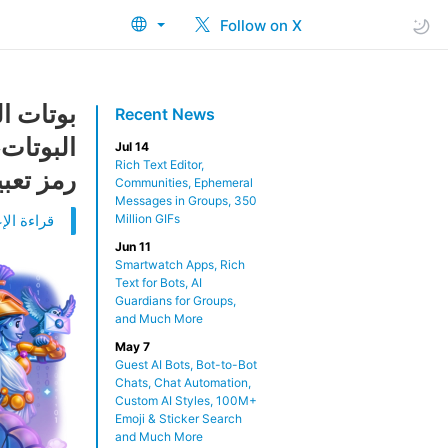
Follow on X
بوتات ا
Recent News
Jul 14
Rich Text Editor,
رمز تعب
Communities, Ephemeral
Messages in Groups, 350
Million GIFs
قراءة الإع
Jun 11
Smartwatch Apps, Rich
Text for Bots, AI
Guardians for Groups,
and Much More
May 7
Guest AI Bots, Bot-to-Bot
Chats, Chat Automation,
Custom AI Styles, 100M+
Emoji & Sticker Search
and Much More