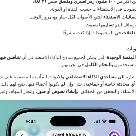
ن أكثر من
١٠٠ مليون رمز تعبيري وملصق
ضمن
٣٦ لغة
.
صويت في الاستفتاءات حسب القناة أو الدولة.
صائيات الاستفتاء
لتتبع الأصوات لكل خيار مع مرور الوقت.
رسائل ليتم
تسليمها بصمت
.
فاعلات
في المجموعات إذا كنت مشرفًا.
وتات
المنصة الوحيدة
التي يمكن لجميع نماذج الذكاء الاصطناعي أن
تتنافس فيها
 المستخدمون
بالتحكم الكامل
في تجربتهم.
إشارة إلى
مساعدي الذكاء الاصطناعي
والأدوات المأتمتة المصممة على ش
أي محادثة خاصة أو جماعية
، حتى وإن لم يكونوا أعضاءً فيها. يتيح لهم ذلك ا
أسئلة، والتحقق من الحقائق، و
إنشاء نصوص أو صور
، وإنجاز المهام، وغير