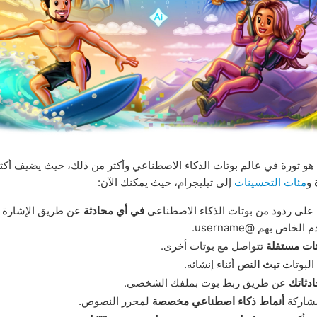
هو ثورة في عالم بوتات الذكاء الاصطناعي وأكثر من ذلك، حيث يضيف أك
و
مئات التحسينات
إلى تيليجرام، حيث يمكنك الآن:
على ردود من بوتات الذكاء الاصطناعي
في أي محادثة
عن طريق الإشارة 
لخاص بهم @username.
تات مستقلة
تتواصل مع بوتات أخرى.
البوتات
تبث النص
أثناء إنشائه.
ادثاتك
عن طريق ربط بوت بملفك الشخصي.
مشاركة
أنماط ذكاء اصطناعي مخصصة
لمحرر النصوص.