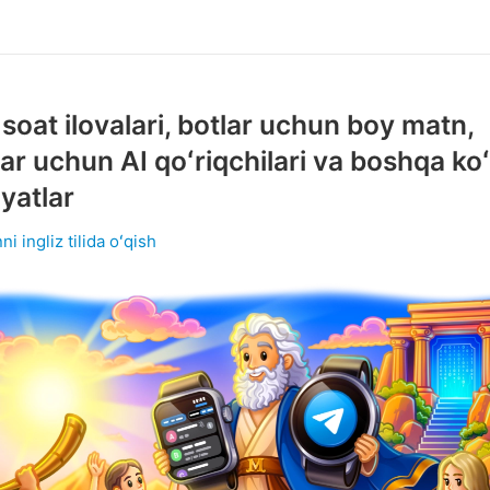
soat ilovalari, botlar uchun boy matn,
ar uchun AI qoʻriqchilari va boshqa ko
yatlar
ni ingliz tilida oʻqish