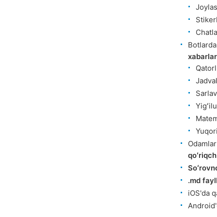
Joyla
Stiker
Chatla
Botlarda
xabarlar
Qatorl
Jadval
Sarlav
Yigʻil
Matema
Yuqori
Odamlar 
qoʻriqch
Soʻrovn
.md fayl
iOS'da q
Android