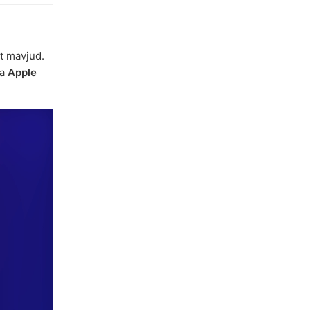
at mavjud.
da
Apple