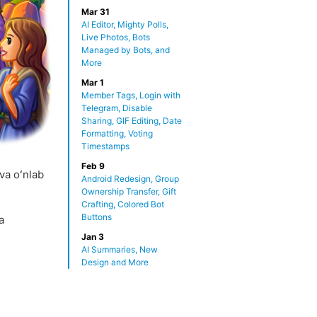
Mar 31
AI Editor, Mighty Polls,
Live Photos, Bots
Managed by Bots, and
More
Mar 1
Member Tags, Login with
Telegram, Disable
Sharing, GIF Editing, Date
Formatting, Voting
Timestamps
Feb 9
va oʻnlab
Android Redesign, Group
Ownership Transfer, Gift
Crafting, Colored Bot
Buttons
a
Jan 3
AI Summaries, New
Design and More