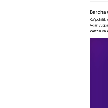
Barcha u
Koʻpchilik
Agar yuqor
Watch
va