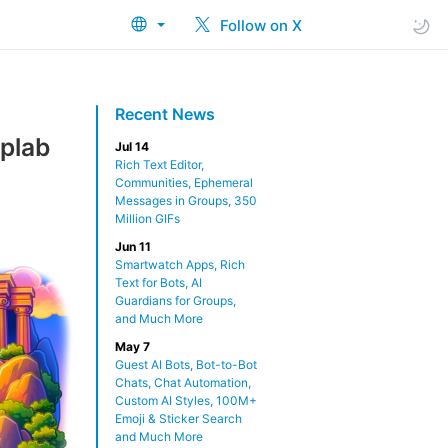
Follow on X
Recent News
ʻplab
Jul 14
Rich Text Editor,
Communities, Ephemeral
Messages in Groups, 350
Million GIFs
Jun 11
Smartwatch Apps, Rich
Text for Bots, AI
Guardians for Groups,
and Much More
May 7
Guest AI Bots, Bot-to-Bot
Chats, Chat Automation,
Custom AI Styles, 100M+
Emoji & Sticker Search
and Much More