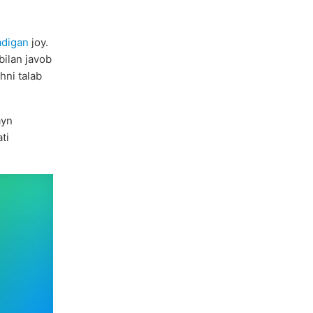
adigan
joy.
bilan javob
hni talab
ayn
ti