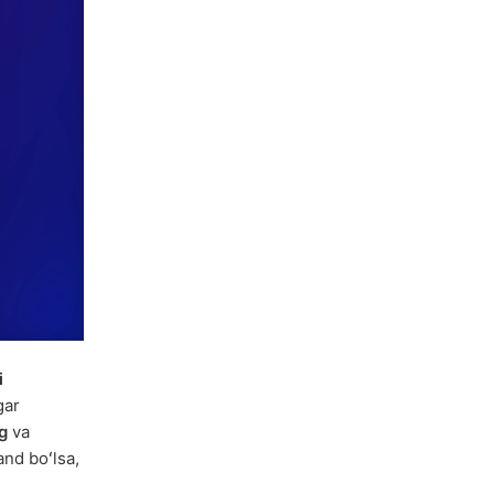
i
gar
g
va
and boʻlsa,