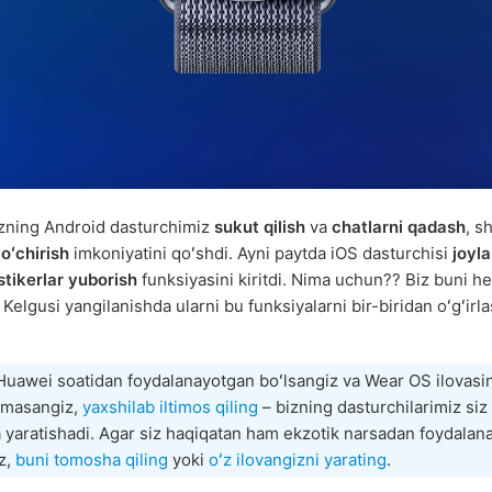
zning Android dasturchimiz
sukut qilish
va
chatlarni qadash
, s
 oʻchirish
imkoniyatini qoʻshdi. Ayni paytda iOS dasturchisi
joyl
stikerlar yuborish
funksiyasini kiritdi. Nima uchun?? Biz buni 
Kelgusi yangilanishda ularni bu funksiyalarni bir-biridan oʻgʻirl
Huawei soatidan foydalanayotgan boʻlsangiz va Wear OS ilovasin
olmasangiz,
yaxshilab iltimos qiling
– bizning dasturchilarimiz si
 yaratishadi. Agar siz haqiqatan ham ekzotik narsadan foydalan
z,
buni tomosha qiling
yoki
oʻz ilovangizni yarating
.