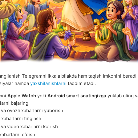
ngilanish Telegramni ikkala bilakda ham taqish imkonini beradi 
siyalar hamda
yaxshilanishlarni
taqdim etadi.
mni
Apple Watch
yoki
Android smart soatingizga
yuklab oling v
larni bajaring:
 va ovozli xabarlarni yuborish
 xabarlarni tinglash
va video xabarlarni koʻrish
abarlarni oʻqish