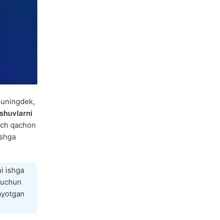
huningdek,
ashuvlarni
hech qachon
ashga
i ishga
z uchun
ayotgan