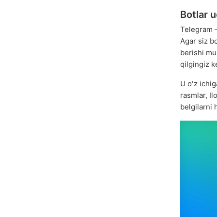
Botlar 
Telegram 
Agar siz b
berishi mu
qilgingiz k
U oʻz ichig
rasmlar, Il
belgilarni