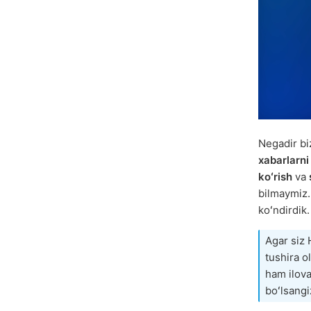
Negadir bi
xabarlarni
koʻrish
va
bilmaymiz. 
koʻndirdik.
Agar siz 
tushira 
ham ilova
boʻlsangi