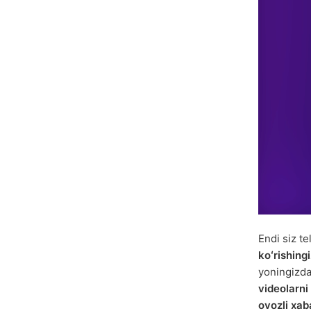
Endi siz te
koʻrishing
yoningizda
videolarni
ovozli xab