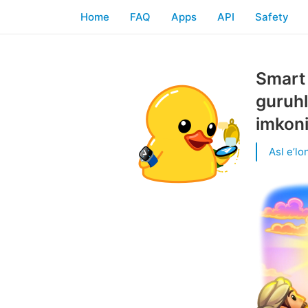
Home
FAQ
Apps
API
Safety
Smart 
guruhl
imkoni
Asl eʼlon