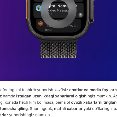
lefoningizni tushirib yuborish xavfisiz
chatlar va media fayllarn
iz
hamda
istalgan uzunlikdagi xabarlarni oʻqishingiz
mumkin. A
gi xonada hech kim boʻlmasa, bemalol
ovozli xabarlarni tinglan
 tomosha qiling
. Shuningdek,
matnli xabarlar
yoki qoʻllaringiz b
arlar
yuborishingiz mumkin.