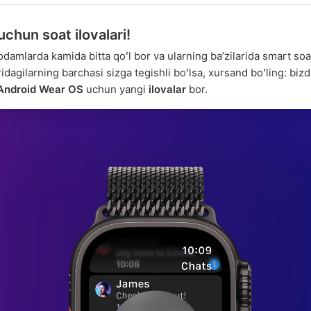
chun soat ilovalari!
 odamlarda kamida bitta qoʻl bor va ularning baʼzilarida smart so
idagilarning barchasi sizga tegishli boʻlsa, xursand boʻling: biz
Android Wear OS
uchun yangi
ilovalar
bor.