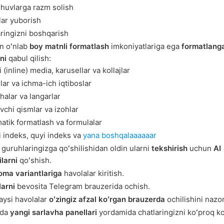
shuvlarga razm solish
lar yuborish
ringizni boshqarish
n oʻnlab
boy matnli formatlash
imkoniyatlariga ega
formatlang
ni
qabul qilish:
i (inline) media, karusellar va kollajlar
lar va ichma-ich iqtiboslar
halar va langarlar
uvchi qismlar va izohlar
tik formatlash va formulalar
 indeks, quyi indeks va
yana boshqalaaaaaar
guruhlaringizga qoʻshilishidan oldin ularni
tekshirish
uchun
AI
ilarni
qoʻshish.
oma variantlariga
havolalar kiritish.
larni
bevosita Telegram brauzerida ochish.
aysi havolalar
oʻzingiz afzal koʻrgan brauzerda
ochilishini nazor
'da
yangi sarlavha panellari
yordamida chatlaringizni koʻproq ko