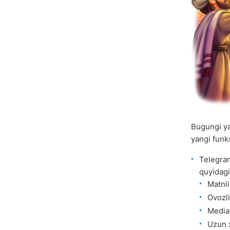
Bugungi ya
yangi funk
Telegra
quyidagi
Matnli
Ovozli
Media 
Uzun x