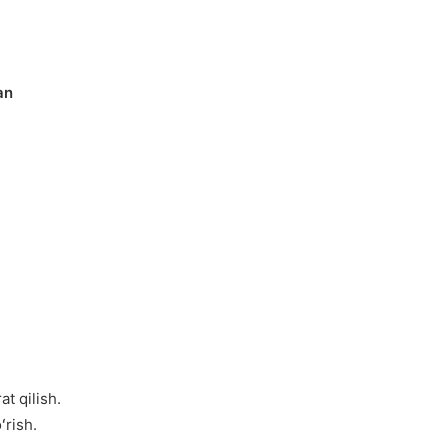
an
at qilish.
ʻrish.