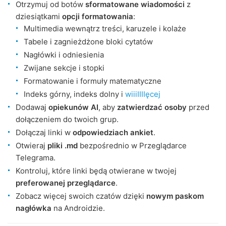
Otrzymuj od botów
sformatowane wiadomości
z
dziesiątkami
opcji formatowania
:
Multimedia wewnątrz treści, karuzele i kolaże
Tabele i zagnieżdżone bloki cytatów
Nagłówki i odniesienia
Zwijane sekcje i stopki
Formatowanie i formuły matematyczne
Indeks górny, indeks dolny i
wiiiIIIIęcej
Dodawaj
opiekunów AI
, aby
zatwierdzać osoby
przed
dołączeniem do twoich grup.
Dołączaj linki w
odpowiedziach ankiet
.
Otwieraj
pliki .md
bezpośrednio w Przeglądarce
Telegrama.
Kontroluj, które linki będą otwierane w twojej
preferowanej przeglądarce
.
Zobacz więcej swoich czatów dzięki
nowym paskom
nagłówka
na Androidzie.