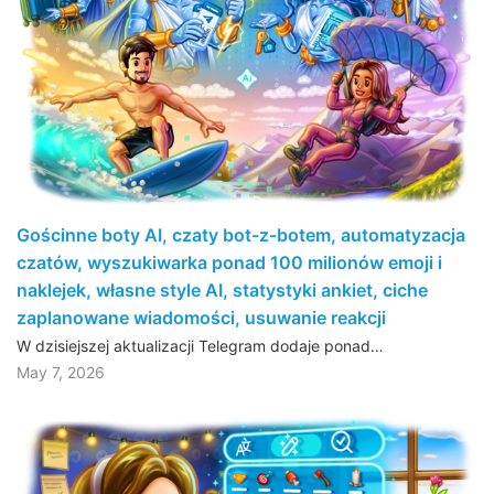
Gościnne boty AI, czaty bot-z-botem, automatyzacja
czatów, wyszukiwarka ponad 100 milionów emoji i
naklejek, własne style AI, statystyki ankiet, ciche
zaplanowane wiadomości, usuwanie reakcji
W dzisiejszej aktualizacji Telegram dodaje ponad…
May 7, 2026