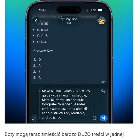
Boty mogą teraz zmieścić bardzo DUŻO treści w jednej