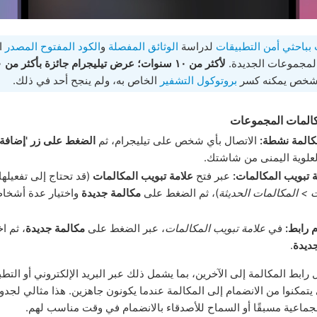
بباحثي أمن التطبيقات
لدراسة
الوثائق المفصلة
و
الكود المفتوح المصدر
ال
لمجموعات الجديدة.
شخص يمكنه كسر
بروتوكول التشفير
الخاص به، ولم ينجح أحد في ذلك.
كالمات المجموعات
كالمة نشطة:
الاتصال بأي شخص على تيليجرام، ثم
الضغط على زر 'إضاف
العلوية اليمنى من شاشتك.
 تبويب المكالمات:
عبر فتح
علامة تبويب المكالمات
(قد تحتاج إلى تفعيلها
ت > المكالمات الحديثة
)، ثم الضغط على
مكالمة جديدة
واختيار عدة أشخا
 رابط:
في
علامة تبويب المكالمات
، عبر الضغط على
مكالمة جديدة
، ثم ا
ديدة
.
رابط المكالمة إلى الآخرين، بما يشمل ذلك عبر البريد الإلكتروني أو التط
يتمكنوا من الانضمام إلى المكالمة عندما يكونون جاهزين. هذا مثالي لجدو
جماعية مسبقًا أو السماح للأصدقاء بالانضمام في وقت مناسب لهم.