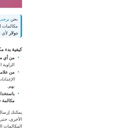
نحن
نرحب 
مكالمات ا
دولار
لأي 
كيفية بدء م
من أي م
الزاوية 
من علامة
الإعدادا
بهم.
باستخدام
مكالمة ج
يمكنك إرسال 
الأخرى، حتى 
المكالمات ال