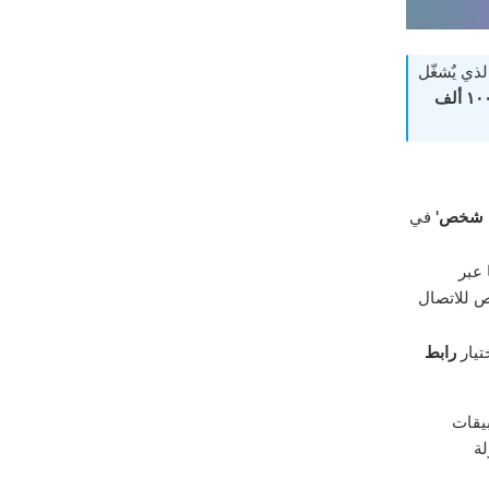
ذي يٌشغّل
لأكثر من ١٠ سنوات؛ عرض تيليجرام جائزة بأكثر من ١٠٠ ألف
ة شخص'
في
 عبر
ص للاتصال
ختيار
رابط
بيقات
لة