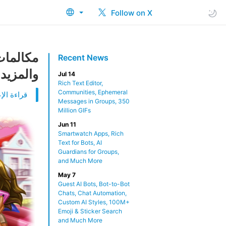
Follow on X
مكالمات
Recent News
والمزيد
Jul 14
Rich Text Editor,
Communities, Ephemeral
قراءة الإع
Messages in Groups, 350
Million GIFs
Jun 11
Smartwatch Apps, Rich
Text for Bots, AI
Guardians for Groups,
and Much More
May 7
Guest AI Bots, Bot-to-Bot
Chats, Chat Automation,
Custom AI Styles, 100M+
Emoji & Sticker Search
and Much More