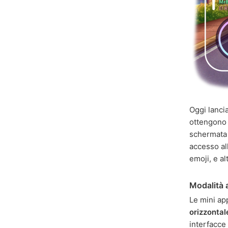
Oggi lanci
ottengono 
schermata 
accesso al
emoji, e al
Modalità 
Le mini ap
orizzontal
interfacce