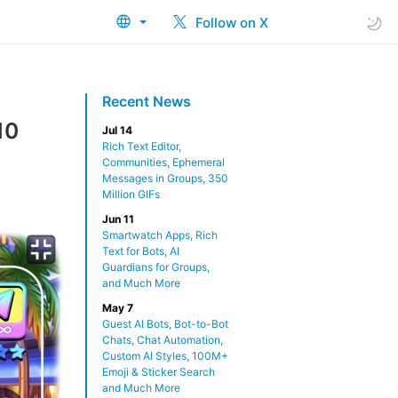
Follow on X
Recent News
10
Jul 14
Rich Text Editor,
Communities, Ephemeral
Messages in Groups, 350
Million GIFs
Jun 11
Smartwatch Apps, Rich
Text for Bots, AI
Guardians for Groups,
and Much More
May 7
Guest AI Bots, Bot-to-Bot
Chats, Chat Automation,
Custom AI Styles, 100M+
Emoji & Sticker Search
and Much More