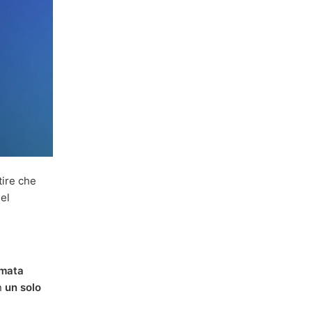
tire che
del
mata
on
un solo