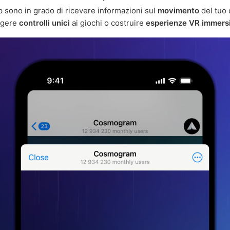
p sono in grado di ricevere informazioni sul
movimento
del tuo 
ngere
controlli unici
ai giochi o costruire
esperienze VR immers