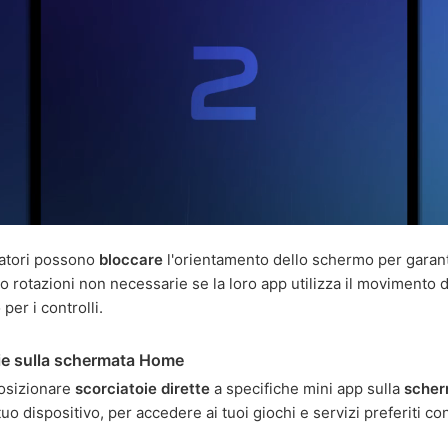
patori possono
bloccare
l'orientamento dello schermo per garan
o rotazioni non necessarie se la loro app utilizza il movimento 
 per i controlli.
ie sulla schermata Home
osizionare
scorciatoie dirette
a specifiche mini app sulla
scher
uo dispositivo, per accedere ai tuoi giochi e servizi preferiti c