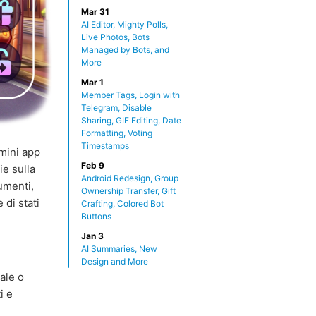
Mar 31
AI Editor, Mighty Polls,
Live Photos, Bots
Managed by Bots, and
More
Mar 1
Member Tags, Login with
Telegram, Disable
Sharing, GIF Editing, Date
Formatting, Voting
Timestamps
 mini app
Feb 9
e sulla
Android Redesign, Group
umenti,
Ownership Transfer, Gift
di stati
Crafting, Colored Bot
Buttons
Jan 3
AI Summaries, New
Design and More
ale o
i e