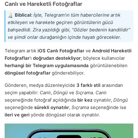
Canlı ve Hareketli Fotoğraflar
Biblical:
İşte, Telegram'ın tüm habercilerine artık
etkileyen ve harekete geçiren görüntülerin gücü
bahşedildi. Zira yazıldığı gibi, “Gözler bedenin kandilidir”
ve şimdi onlar durağanlığın içinde hayatı görecekler.
Telegram artık
iOS Canlı Fotoğraflar
ve
Android Hareketli
Fotoğraflar
'ı
doğrudan destekliyor
; böylece kullanıcılar
herhangi bir Telegram uygulamasında
görüntülenebilen
döngüsel fotoğraflar
gönderebiliyor.
Gönderen, medya düzenleyicide
3 farklı stil
arasından
seçim yapabilir:
Canlı
,
Döngü
ve
Sıçrama
.
Canlı
seçeneğinde fotoğraf açıldığında
bir kez
oynatılır,
Döngü
seçeneğinde
sürekli oynatılır
,
Sıçrama
seçeneğinde ise
ileri ve geri
yönde döngüsel olarak oynatılır.