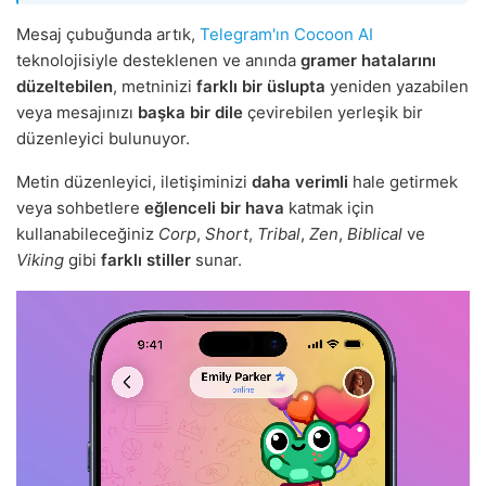
Mesaj çubuğunda artık,
Telegram'ın Cocoon AI
teknolojisiyle desteklenen ve anında
gramer hatalarını
düzeltebilen
, metninizi
farklı bir üslupta
yeniden yazabilen
veya mesajınızı
başka bir dile
çevirebilen yerleşik bir
düzenleyici bulunuyor.
Metin düzenleyici, iletişiminizi
daha verimli
hale getirmek
veya sohbetlere
eğlenceli bir hava
katmak için
kullanabileceğiniz
Corp
,
Short
,
Tribal
,
Zen
,
Biblical
ve
Viking
gibi
farklı stiller
sunar.