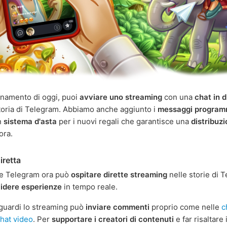
rnamento di oggi, puoi
avviare uno streaming
con una
chat in d
storia di Telegram. Abbiamo anche aggiunto i
messaggi program
n
sistema d'asta
per i nuovi regali che garantisce una
distribuz
ora.
iretta
te Telegram ora può
ospitare dirette streaming
nelle storie di 
idere esperienze
in tempo reale.
guardi lo streaming può
inviare commenti
proprio come nelle
c
hat video
. Per
supportare i creatori di contenuti
e far risaltare 