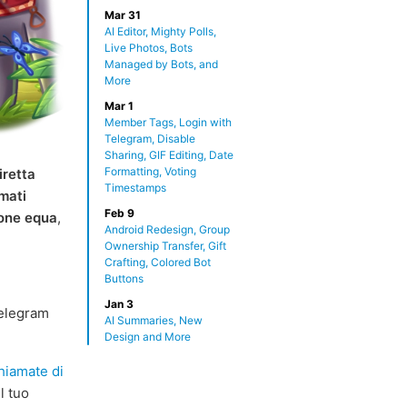
Mar 31
AI Editor, Mighty Polls,
Live Photos, Bots
Managed by Bots, and
More
Mar 1
Member Tags, Login with
Telegram, Disable
Sharing, GIF Editing, Date
Formatting, Voting
iretta
Timestamps
mati
Feb 9
ione equa
,
Android Redesign, Group
Ownership Transfer, Gift
Crafting, Colored Bot
Buttons
Jan 3
Telegram
AI Summaries, New
Design and More
hiamate di
il tuo