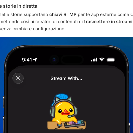
e storie in diretta
 nelle storie supportano
chiavi RTMP
per le app esterne come 
mettendo così ai creatori di contenuti di
trasmettere in streami
enza cambiare configurazione.