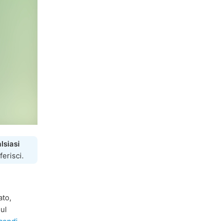
lsiasi
ferisci.
ato,
ul