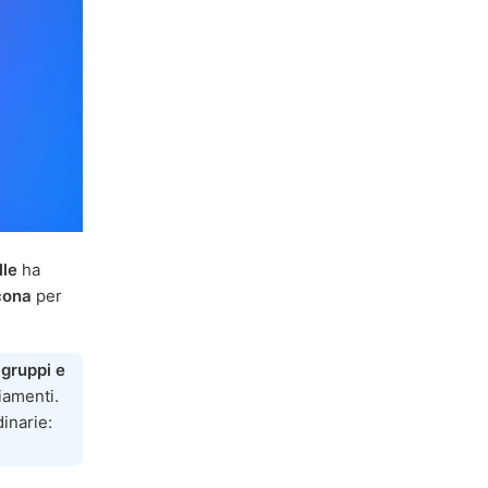
lle
ha
icona
per
a
gruppi e
iamenti.
dinarie: