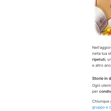
Nell'aggio
nella tua 
ripetuti
, u
e altro anc
Storie in d
Ogni uten
per
condiv
Chiunque 
gruppo e c