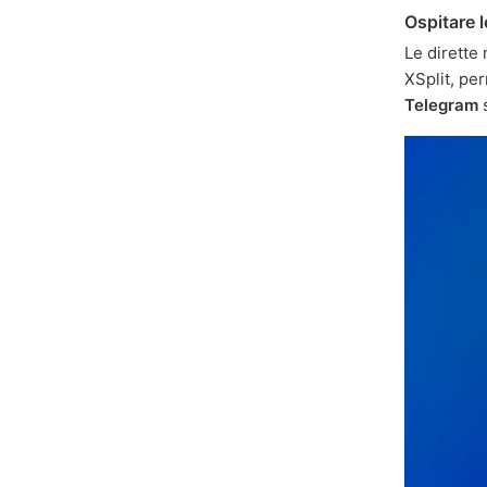
Ospitare l
Le dirette
XSplit, per
Telegram
s