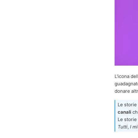
L'icona del
guadagnato 
donare altr
Le storie
canali
ch
Le storie 
Tutti
,
I mi