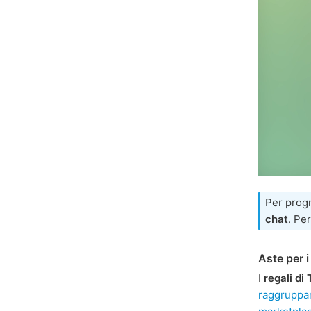
Per prog
chat
. Pe
Aste per i
I
regali di
raggruppa