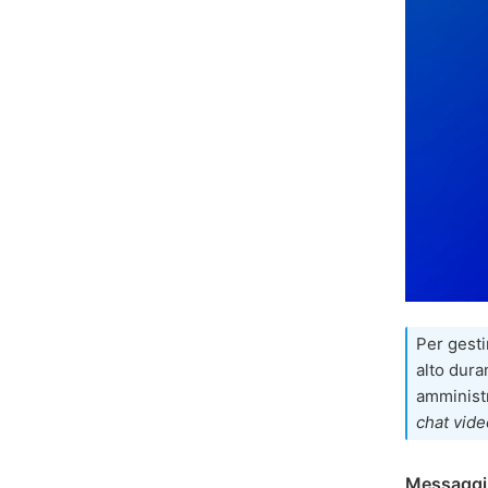
Per gest
alto dura
amministr
chat vide
Messaggi 