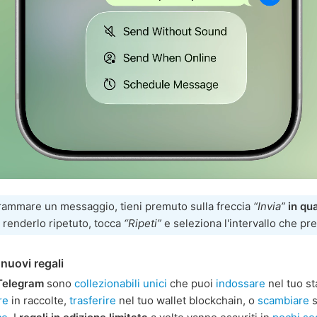
rammare un messaggio, tieni premuto sulla freccia
“Invia”
in qua
r renderlo ripetuto, tocca
“Ripeti”
e seleziona l'intervallo che pre
 nuovi regali
 Telegram
sono
collezionabili unici
che puoi
indossare
nel tuo st
re
in raccolte,
trasferire
nel tuo wallet blockchain, o
scambiare
s