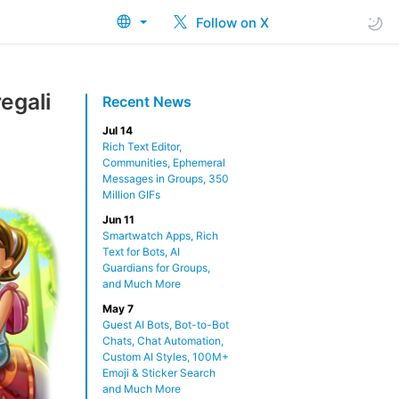
Follow on X
regali
Recent News
Jul 14
Rich Text Editor,
Communities, Ephemeral
Messages in Groups, 350
Million GIFs
Jun 11
Smartwatch Apps, Rich
Text for Bots, AI
Guardians for Groups,
and Much More
May 7
Guest AI Bots, Bot-to-Bot
Chats, Chat Automation,
Custom AI Styles, 100M+
Emoji & Sticker Search
and Much More