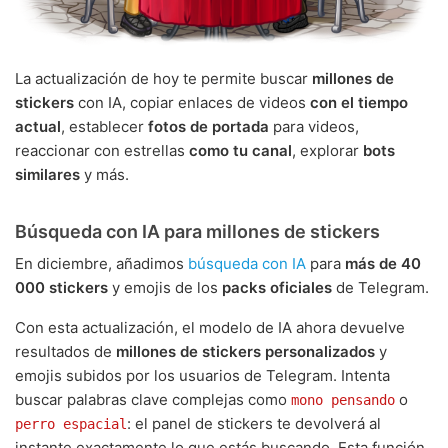
La actualización de hoy te permite buscar
millones de
stickers
con IA, copiar enlaces de videos
con el tiempo
actual
, establecer
fotos de portada
para videos,
reaccionar con estrellas
como tu canal
, explorar
bots
similares
y más.
Búsqueda con IA para millones de stickers
En diciembre, añadimos
búsqueda con IA
para
más de 40
000 stickers
y emojis de los
packs oficiales
de Telegram.
Con esta actualización, el modelo de IA ahora devuelve
resultados de
millones de stickers personalizados
y
emojis subidos por los usuarios de Telegram. Intenta
buscar palabras clave complejas como
o
mono pensando
: el panel de stickers te devolverá al
perro espacial
instante exactamente lo que estás buscando. Esta función